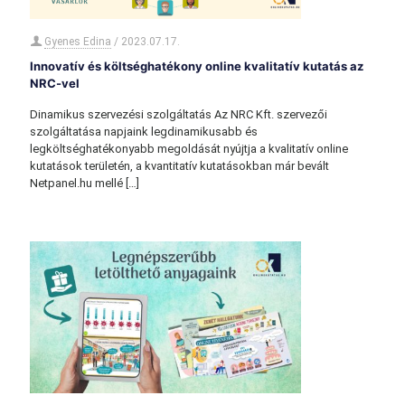
Gyenes Edina
/
2023.07.17.
Innovatív és költséghatékony online kvalitatív kutatás az
NRC-vel
Dinamikus szervezési szolgáltatás Az NRC Kft. szervezői
szolgáltatása napjaink legdinamikusabb és
legköltséghatékonyabb megoldását nyújtja a kvalitatív online
kutatások területén, a kvantitatív kutatásokban már bevált
Netpanel.hu mellé
[…]