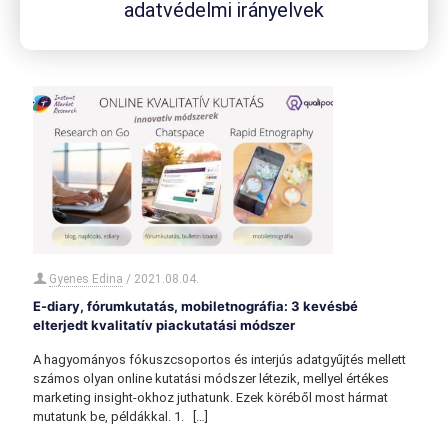
üzleti céljaid alapján. Szoftver ahhoz, hogy kérdezhesd
adatvédelmi irányelvek
ügyfeleidet. Érdekel?
Gyenes Edina
/
2021.08.04.
E-diary, fórumkutatás, mobiletnográfia: 3 kevésbé
elterjedt kvalitatív piackutatási módszer
A hagyományos fókuszcsoportos és interjús adatgyűjtés mellett
számos olyan online kutatási módszer létezik, mellyel értékes
marketing insight-okhoz juthatunk. Ezek köréből most hármat
mutatunk be, példákkal. 1.
[…]