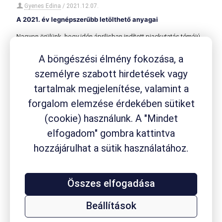
Gyenes Edina
/
2021.12.07.
A 2021. év legnépszerűbb letölthető anyagai
Nagyon örülünk, hogy idén áprilisban indított piackutatás témájú
üzleti oldalunknak, az Onlinekutatas.hu-nak már most is sok
rendszeres látogatója és olvasója van 😊 Ahogy közeleg az év
[…]
A böngészési élmény fokozása, a
személyre szabott hirdetések vagy
tartalmak megjelenítése, valamint a
forgalom elemzése érdekében sütiket
(cookie) használunk. A "Mindet
elfogadom" gombra kattintva
hozzájárulhat a sütik használatához.
Összes elfogadása
Gyenes Edina
/
2021.08.26.
Mi mindent tud nyújtani az online kvalitatív piackutatás?
Beállítások
11 konkért érv az online piackutatás mellett. Módszer-ajánlások