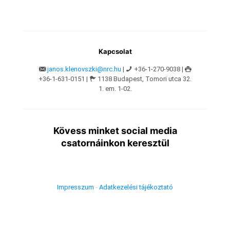
Kapcsolat
janos.klenovszki@nrc.hu
|
+36-1-270-9038 |
+36-1-631-0151 |
1138 Budapest, Tomori utca 32.
1. em. 1-02.
Kövess minket social media
csatornáinkon keresztül
Impresszum
-
Adatkezelési tájékoztató