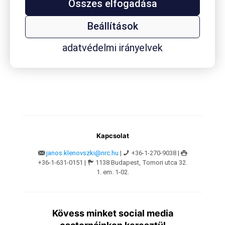
Összes elfogadása
egyszerűen, hozzáférhetően
Beállítások
Az Onlinekutatas.hu-nál 2021. novembere óta működik hazánk
első olyan webáruháza, ahol naprakész piackutatási adatsorokat
lehet venni háttérelemzéssel. A negyedévente feltöltött új
adatvédelmi irányelvek
adatszettek (szindikált adatszolgáltatás) lényege, hogy
[…]
Kapcsolat
janos.klenovszki@nrc.hu
|
+36-1-270-9038 |
+36-1-631-0151 |
1138 Budapest, Tomori utca 32.
1. em. 1-02.
Kövess minket social media