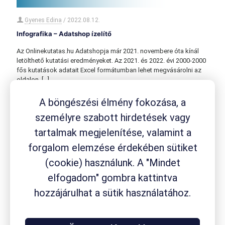
Gyenes Edina
/
2022.08.12.
Infografika – Adatshop ízelítő
Az Onlinekutatas.hu Adatshopja már 2021. novembere óta kínál
letölthető kutatási eredményeket. Az 2021. és 2022. évi 2000-2000
fős kutatások adatait Excel formátumban lehet megvásárolni az
oldalon.
[…]
A böngészési élmény fokozása, a
személyre szabott hirdetések vagy
tartalmak megjelenítése, valamint a
forgalom elemzése érdekében sütiket
(cookie) használunk. A "Mindet
elfogadom" gombra kattintva
hozzájárulhat a sütik használatához.
Gyenes Edina
/
2022.06.22.
Online kutatási adatok webáruházból: gyorsan,