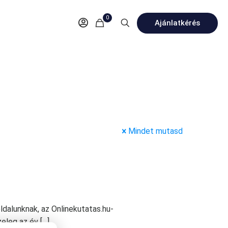
0
Ajánlatkérés
Mindet mutasd
oldalunknak, az Onlinekutatas.hu-
zeleg az év
[…]