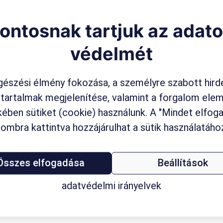
ontosnak tartjuk az adat
védelmét
s Edina
/
2021.09.15.
zó fogyasztói szokások: Marketing Summit 2
észési élmény fokozása, a személyre szabott hird
ozott környezet, változó fogyasztói magatartás, szokások, att
 tartalmak megjelenítése, valamint a forgalom ele
n - ezzel a címmel tart előadást a 2021-es Marketing Summit K
ügyvezető igazgatója.
ében sütiket (cookie) használunk. A "Mindet elfo
ombra kattintva hozzájárulhat a sütik használatáho
Összes elfogadása
Beállítások
adatvédelmi irányelvek
Kapcsolat