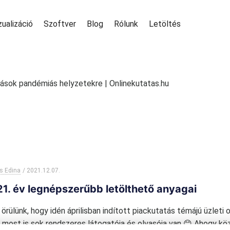
zualizáció
Szoftver
Blog
Rólunk
Letöltés
dások pandémiás helyzetekre | Onlinekutatas.hu
s Edina
/
2021.12.07.
1. év legnépszerűbb letölthető anyagai
örülünk, hogy idén áprilisban indított piackutatás témájú üzleti 
 most is sok rendszeres látogatója és olvasója van 😊 Ahogy kö