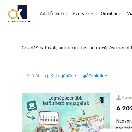
Adatfelvétel
Szervezés
Omnibusz
Vi
Covid19 hatások, online kutatás, adatgyűjtési megol
Szűrők
Kategóriák
Cimkék
Gyene
A 202
Nagyon 
nak már