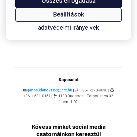
Összes elfogadása
Gyenes Edina
/
2021.10.19.
Pandémia, társadalom, fogyasztás – Klenovszki János
Beállítások
letölthető prezentációja
adatvédelmi irányelvek
Kapcsolat
janos.klenovszki@nrc.hu
|
+36-1-270-9038 |
+36-1-631-0151 |
1138 Budapest, Tomori utca 32.
1. em. 1-02.
Kövess minket social media
csatornáinkon keresztül