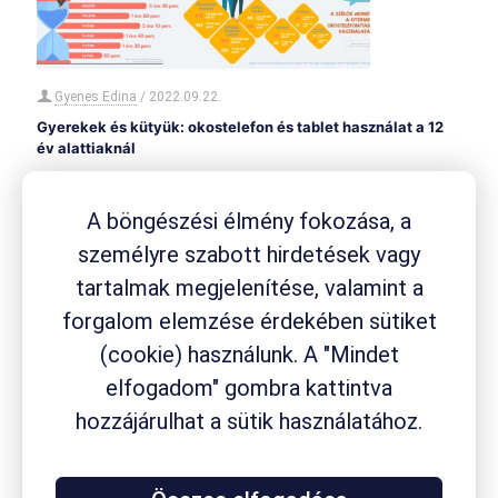
Gyenes Edina
/
2022.09.22.
Gyerekek és kütyük: okostelefon és tablet használat a 12
év alattiaknál
A digitalizáció ma már nem csak a felnőttek világában van jelen,
hanem a társadalom legfiatalabbjai – akár 2 évesek is –
A böngészési élmény fokozása, a
okoseszközzel a kezükben rohangálnak, és
[…]
személyre szabott hirdetések vagy
tartalmak megjelenítése, valamint a
forgalom elemzése érdekében sütiket
(cookie) használunk. A "Mindet
elfogadom" gombra kattintva
hozzájárulhat a sütik használatához.