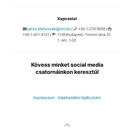
Kapcsolat
janos.klenovszki@nrc.hu
|
+36-1-270-9038 |
+36-1-631-0151 |
1138 Budapest, Tomori utca 32.
1. em. 1-02.
Kövess minket social media
csatornáinkon keresztül
Impresszum
-
Adatkezelési tájékoztató