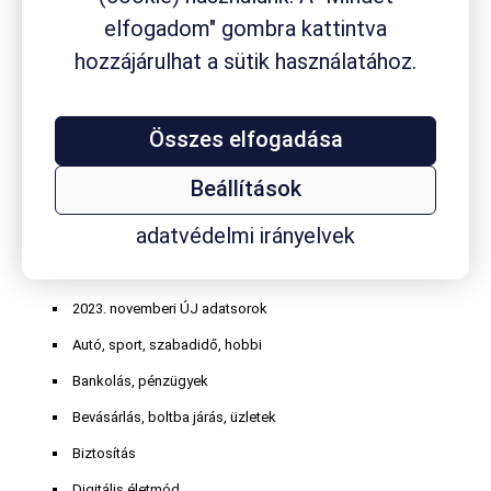
gyógyszertár
elfogadom" gombra kattintva
gyógyszervásárlás
gyógytermék
hasmenés
hozzájárulhat a sütik használatához.
homeopátiás szer
influenza
internethasználat
Kalmopyrin
köhögés
koleszterin
kávéfogyasztás
körömgomba
laktóz
masszázs
Mucofree
Mucopront
Müller
nátha
online játék
orrdugulás
Paxirasol
Rhinathiol
vény nélkül
Összes elfogadása
Robitussin
Sinupret
Smecta
TESCO
vitaminvásárlás
kapható szer
Wick
Beállítások
adatvédelmi irányelvek
Termékkategóriák
2023. novemberi ÚJ adatsorok
Autó, sport, szabadidő, hobbi
Bankolás, pénzügyek
Bevásárlás, boltba járás, üzletek
Biztosítás
Digitális életmód