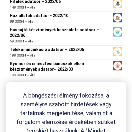
Hitelek adatsor – 2022/06
149 000
Ft
+ Áfa
Háziállatok adatsor - 2022/10
99 000
Ft
+ Áfa
Hashajtó készítmények használata adatsor –
2022/06
59 000
Ft
+ Áfa
Telekommunikáció adatsor – 2022/06
199 000
Ft
+ Áfa
Gyomor és emésztési panaszok elleni
készítmények adatsor– 2022/03
109 000
Ft
+ Áfa
A böngészési élmény fokozása, a
Termék címkék
személyre szabott hirdetések vagy
drogéria
Aspirin
tartalmak megjelenítése, valamint a
ACC
Aleve
Ambrobene
Canesten
fejfájás
Flexagil
Fluimucil
fogyási módszer
fájdalom
fájdalomcsillapító
gyógynövény
gyógyszerfogyasztás
forgalom elemzése érdekében sütiket
gyógyszer
gyógyszerkészítmény
(cookie) használunk. A "Mindet