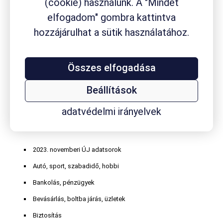
(cookie) használunk. A "Mindet
gyógyszerkészítmény
gyógyszertár
elfogadom" gombra kattintva
gyógyszervásárlás
hozzájárulhat a sütik használatához.
gyógytermék
hasmenés
homeopátiás szer
influenza
internethasználat
Kalmopyrin
köhögés
koleszterin
kávéfogyasztás
körömgomba
laktóz
masszázs
Mucofree
Mucopront
Müller
nátha
online játék
orrdugulás
Paxirasol
Rhinathiol
Összes elfogadása
vény nélkül
Robitussin
Sinupret
Smecta
TESCO
vitaminvásárlás
kapható szer
Wick
Beállítások
adatvédelmi irányelvek
Termékkategóriák
2023. novemberi ÚJ adatsorok
Autó, sport, szabadidő, hobbi
Bankolás, pénzügyek
Bevásárlás, boltba járás, üzletek
Biztosítás