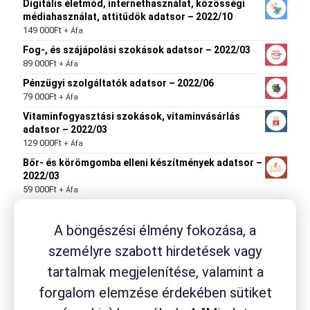
Digitális életmód, internethasználat, közösségi
médiahasználat, attitűdök adatsor – 2022/10
149 000
Ft
+ Áfa
Fog-, és szájápolási szokások adatsor – 2022/03
89 000
Ft
+ Áfa
Pénzügyi szolgáltatók adatsor – 2022/06
79 000
Ft
+ Áfa
Vitaminfogyasztási szokások, vitaminvásárlás
adatsor – 2022/03
129 000
Ft
+ Áfa
Bőr- és körömgomba elleni készítmények adatsor –
2022/03
59 000
Ft
+ Áfa
A böngészési élmény fokozása, a
Termék címkék
személyre szabott hirdetések vagy
tartalmak megjelenítése, valamint a
drogéria
Aspirin
ACC
Aleve
Ambrobene
Canesten
fejfájás
Flexagil
forgalom elemzése érdekében sütiket
Fluimucil
fogyási módszer
fájdalom
fájdalomcsillapító
gyógynövény
gyógyszerfogyasztás
gyógyszer