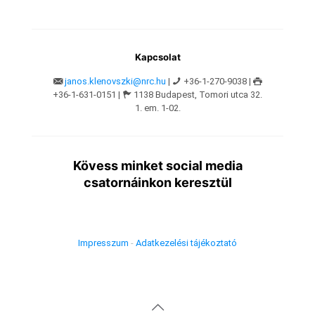
Kapcsolat
janos.klenovszki@nrc.hu
|
+36-1-270-9038 |
+36-1-631-0151 |
1138 Budapest, Tomori utca 32.
1. em. 1-02.
Kövess minket social media
csatornáinkon keresztül
Impresszum
-
Adatkezelési tájékoztató