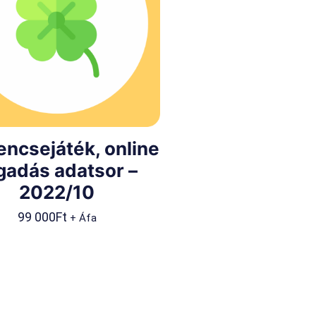
encsejáték, online
gadás adatsor –
2022/10
99 000
Ft
+ Áfa