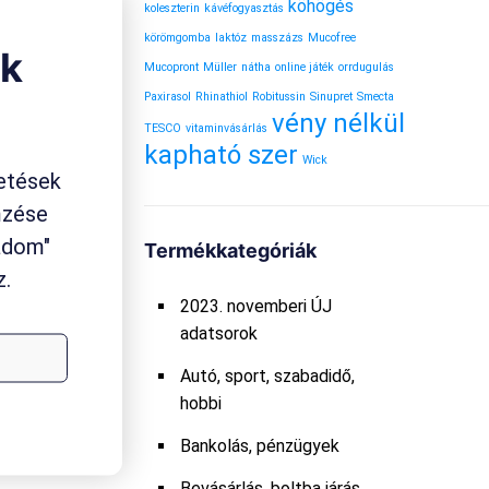
köhögés
koleszterin
kávéfogyasztás
körömgomba
laktóz
masszázs
Mucofree
ok
Mucopront
Müller
nátha
online játék
orrdugulás
Paxirasol
Rhinathiol
Robitussin
Sinupret
Smecta
vény nélkül
TESCO
vitaminvásárlás
kapható szer
Wick
etések
mzése
gadom"
Termékkategóriák
z.
2023. novemberi ÚJ
adatsorok
Autó, sport, szabadidő,
hobbi
Bankolás, pénzügyek
Bevásárlás, boltba járás,