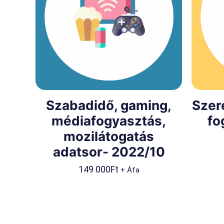
Szabadidő, gaming,
Szer
médiafogyasztás,
fo
mozilátogatás
adatsor- 2022/10
149 000
Ft
+ Áfa