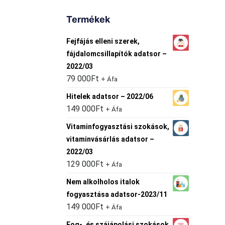
Termékek
Fejfájás elleni szerek,
fájdalomcsillapítók adatsor –
2022/03
79 000
Ft
+ Áfa
Hitelek adatsor – 2022/06
149 000
Ft
+ Áfa
Vitaminfogyasztási szokások,
vitaminvásárlás adatsor –
2022/03
129 000
Ft
+ Áfa
Nem alkolholos italok
fogyasztása adatsor-2023/11
149 000
Ft
+ Áfa
Fog-, és szájápolási szokások