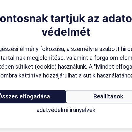
ontosnak tartjuk az adat
védelmét
észési élmény fokozása, a személyre szabott hird
 tartalmak megjelenítése, valamint a forgalom ele
ében sütiket (cookie) használunk. A "Mindet elfo
ombra kattintva hozzájárulhat a sütik használatáho
Összes elfogadása
Beállítások
adatvédelmi irányelvek