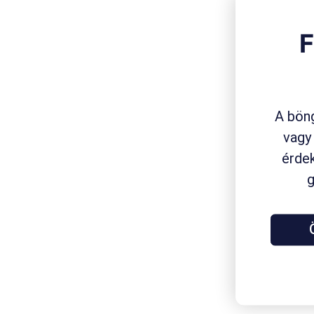
F
A böng
vagy
érdek
g