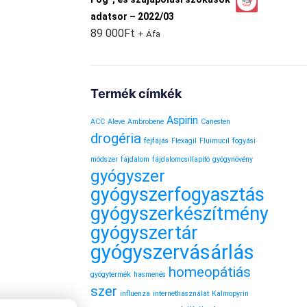
adatsor – 2022/03
89 000
Ft
+ Áfa
Termék címkék
Aspirin
ACC
Aleve
Ambrobene
Canesten
drogéria
fejfájás
Flexagil
Fluimucil
fogyási
módszer
fájdalom
fájdalomcsillapító
gyógynövény
gyógyszer
gyógyszerfogyasztás
gyógyszerkészítmény
gyógyszertár
gyógyszervásárlás
homeopátiás
gyógytermék
hasmenés
szer
influenza
internethasználat
Kalmopyrin