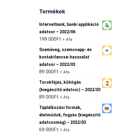
Termékek
Internetbank, banki applikáció
adatsor – 2022/06
199 000
Ft
+ Áfa
Szemüveg, szemcsepp- és
kontaktlencse-használat
adatsor – 2022/03
89 000
Ft
+ Áfa
Torokfájás, köhögés
(kiegészítő adatsor) – 2022/03
89 000
Ft
+ Áfa
Táplálkozási formák,
életmódok, fogyás (kiegészítő
adatcsomag) – 2022/03
69 000
Ft
+ Áfa