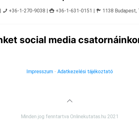
|
+36-1-270-9038 |
+36-1-631-0151 |
1138 Budapest, T
ket social media csatornáinko
Impresszum
-
Adatkezelési tájékoztató
Minden jog fenntartva Onlinekutatas.hu 2021