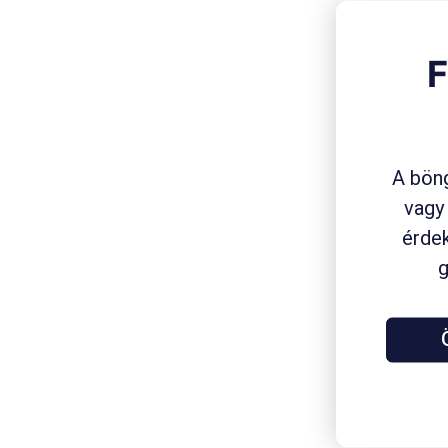
F
A böng
vagy
érdek
g