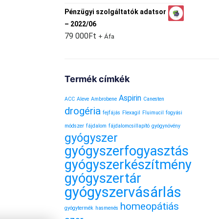
Pénzügyi szolgáltatók adatsor
– 2022/06
79 000
Ft
+ Áfa
Termék címkék
Aspirin
ACC
Aleve
Ambrobene
Canesten
drogéria
fejfájás
Flexagil
Fluimucil
fogyási
módszer
fájdalom
fájdalomcsillapító
gyógynövény
gyógyszer
gyógyszerfogyasztás
gyógyszerkészítmény
gyógyszertár
gyógyszervásárlás
homeopátiás
gyógytermék
hasmenés