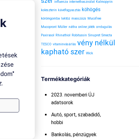
szer
influenza
internethasználat
Kalmopyrin
köhögés
koleszterin
kávéfogyasztás
ok
körömgomba
laktóz
masszázs
Mucofree
Mucopront
Müller
nátha
online játék
orrdugulás
Paxirasol
Rhinathiol
Robitussin
Sinupret
Smecta
vény nélkül
TESCO
vitaminvásárlás
kapható szer
Wick
etések
mzése
gadom"
Termékkategóriák
z.
2023. novemberi ÚJ
adatsorok
Autó, sport, szabadidő,
hobbi
Bankolás, pénzügyek