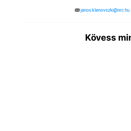
janos.klenovszki@nrc.hu
Kövess min