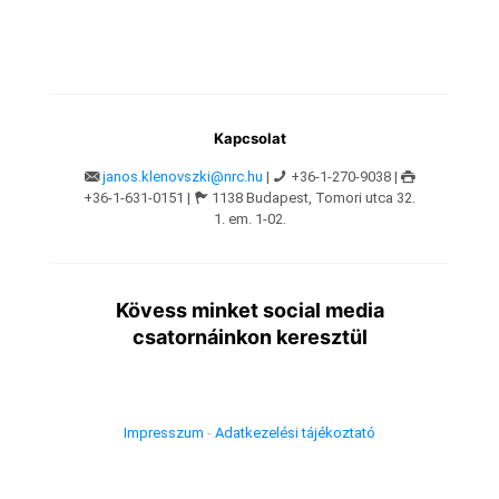
Kapcsolat
janos.klenovszki@nrc.hu
|
+36-1-270-9038 |
+36-1-631-0151 |
1138 Budapest, Tomori utca 32.
1. em. 1-02.
Kövess minket social media
csatornáinkon keresztül
Impresszum
-
Adatkezelési tájékoztató