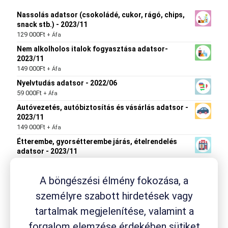
Nassolás adatsor (csokoládé, cukor, rágó, chips,
snack stb.) - 2023/11
129 000
Ft
+ Áfa
Nem alkolholos italok fogyasztása adatsor-
2023/11
149 000
Ft
+ Áfa
Nyelvtudás adatsor - 2022/06
59 000
Ft
+ Áfa
Autóvezetés, autóbiztosítás és vásárlás adatsor -
2023/11
149 000
Ft
+ Áfa
Étterembe, gyorsétterembe járás, ételrendelés
adatsor - 2023/11
119 000
Ft
+ Áfa
A böngészési élmény fokozása, a
személyre szabott hirdetések vagy
Termék címkék
tartalmak megjelenítése, valamint a
drogéria
Aspirin
forgalom elemzése érdekében sütiket
ACC
Aleve
Ambrobene
Canesten
fejfájás
Flexagil