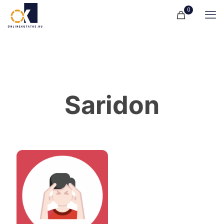
0
Saridon