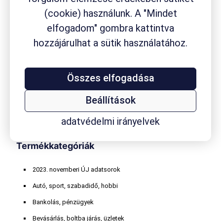
Fluimucil
fogyási módszer
fájdalom
fájdalomcsillapító
gyógynövény
(cookie) használunk. A "Mindet
gyógyszerfogyasztás
gyógyszer
gyógyszerkészítmény
elfogadom" gombra kattintva
gyógyszertár
hozzájárulhat a sütik használatához.
gyógyszervásárlás
gyógytermék
hasmenés
homeopátiás szer
influenza
internethasználat
Kalmopyrin
köhögés
koleszterin
kávéfogyasztás
körömgomba
laktóz
masszázs
Összes elfogadása
Mucofree
Mucopront
Müller
nátha
online játék
orrdugulás
Paxirasol
Rhinathiol
vény nélkül
Robitussin
Sinupret
Smecta
TESCO
vitaminvásárlás
Beállítások
kapható szer
Wick
adatvédelmi irányelvek
Termékkategóriák
2023. novemberi ÚJ adatsorok
Autó, sport, szabadidő, hobbi
Bankolás, pénzügyek
Bevásárlás, boltba járás, üzletek