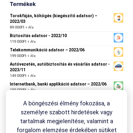
Termékek
Torokfájás, köhögés (kiegészítő adatsor) –
2022/03
89 000
Ft
+ Áfa
Biztosítás adatsor - 2022/10
119 000
Ft
+ Áfa
Telekommunikáció adatsor – 2022/06
199 000
Ft
+ Áfa
Autóvezetés, autóbiztosítás és vásárlás adatsor -
2023/11
149 000
Ft
+ Áfa
Internetbank, banki applikáció adatsor – 2022/06
199 000
Ft
+ Áfa
A böngészési élmény fokozása, a
személyre szabott hirdetések vagy
Termék címkék
tartalmak megjelenítése, valamint a
drogéria
Aspirin
ACC
Aleve
Ambrobene
Canesten
fejfájás
Flexagil
forgalom elemzése érdekében sütiket
Fluimucil
fogyási módszer
fájdalom
fájdalomcsillapító
gyógynövény