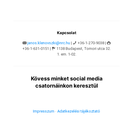
Kapcsolat
janos.klenovszki@nrc.hu
|
+36-1-270-9038 |
+36-1-631-0151 |
1138 Budapest, Tomori utca 32.
1. em. 1-02.
Kövess minket social media
csatornáinkon keresztül
Impresszum
-
Adatkezelési tájékoztató