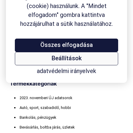
gyógyszerfogyasztás
gyógyszer
(cookie) használunk. A "Mindet
gyógyszerkészítmény
elfogadom" gombra kattintva
gyógyszertár
hozzájárulhat a sütik használatához.
gyógyszervásárlás
gyógytermék
hasmenés
homeopátiás szer
influenza
internethasználat
Kalmopyrin
köhögés
koleszterin
kávéfogyasztás
körömgomba
laktóz
masszázs
Összes elfogadása
Mucofree
Mucopront
Müller
nátha
online játék
orrdugulás
Paxirasol
Rhinathiol
vény nélkül
Robitussin
Sinupret
Smecta
TESCO
vitaminvásárlás
kapható szer
Beállítások
Wick
adatvédelmi irányelvek
Termékkategóriák
2023. novemberi ÚJ adatsorok
Autó, sport, szabadidő, hobbi
Bankolás, pénzügyek
Bevásárlás, boltba járás, üzletek