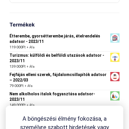
Termékek
Étterembe, gyorsétterembe járás, ételrendelés
adatsor - 2023/11
119 000
Ft
+ Áfa
Turizmus: külföldi és belföldi utazások adatsor -
2023/11
139 000
Ft
+ Áfa
Fejfájás elleni szerek, fájdalomcsillapítók adatsor
– 2022/03
79 000
Ft
+ Áfa
Nem alkolholos italok fogyasztása adatsor-
2023/11
149 000
Ft
+ Áfa
Egészségi állapot, betegségek, fogyás adatsor –
A böngészési élmény fokozása, a
2022/03
149 000
Ft
+ Áfa
személyre szabott hirdetések vagy