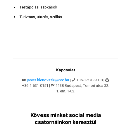
Testápolási szokások
Turizmus, utazás, szállás
Kapcsolat
janos.klenovszki@nrc.hu
|
+36-1-270-9038 |
+36-1-631-0151 |
1138 Budapest, Tomori utca 32.
1. em. 1-02.
Kövess minket social media
csatornáinkon keresztül