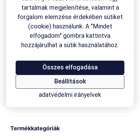
tartalmak megjelenítése, valamint a
forgalom elemzése érdekében sütiket
Termék címkék
(cookie) használunk. A "Mindet
drogéria
Aspirin
ACC
Aleve
Ambrobene
Canesten
fejfájás
Flexagil
elfogadom" gombra kattintva
Fluimucil
fogyási módszer
fájdalom
fájdalomcsillapító
gyógynövény
gyógyszerfogyasztás
hozzájárulhat a sütik használatához.
gyógyszer
gyógyszerkészítmény
gyógyszertár
gyógyszervásárlás
Összes elfogadása
gyógytermék
hasmenés
homeopátiás szer
influenza
internethasználat
Kalmopyrin
Beállítások
köhögés
koleszterin
kávéfogyasztás
körömgomba
laktóz
masszázs
Mucofree
Mucopront
Müller
nátha
online játék
orrdugulás
Paxirasol
Rhinathiol
vény nélkül
adatvédelmi irányelvek
Robitussin
Sinupret
Smecta
TESCO
vitaminvásárlás
kapható szer
Wick
Termékkategóriák