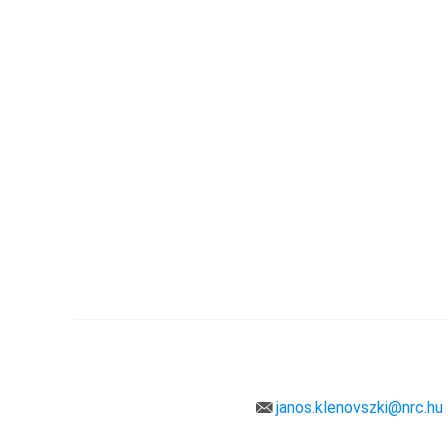
janos.klenovszki@nrc.hu