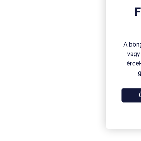
F
A böng
vagy
érdek
g