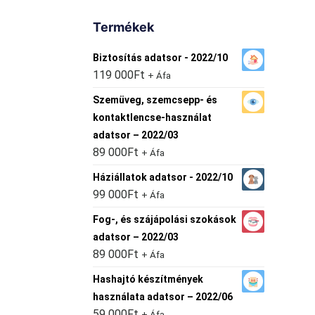
Termékek
Biztosítás adatsor - 2022/10
119 000
Ft
+ Áfa
Szemüveg, szemcsepp- és
kontaktlencse-használat
adatsor – 2022/03
89 000
Ft
+ Áfa
Háziállatok adatsor - 2022/10
99 000
Ft
+ Áfa
Fog-, és szájápolási szokások
adatsor – 2022/03
89 000
Ft
+ Áfa
Hashajtó készítmények
használata adatsor – 2022/06
59 000
Ft
+ Áfa