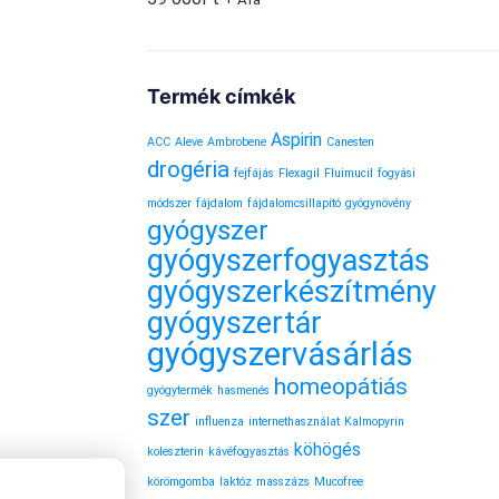
Termék címkék
Aspirin
ACC
Aleve
Ambrobene
Canesten
drogéria
fejfájás
Flexagil
Fluimucil
fogyási
módszer
fájdalom
fájdalomcsillapító
gyógynövény
gyógyszer
gyógyszerfogyasztás
gyógyszerkészítmény
gyógyszertár
gyógyszervásárlás
homeopátiás
gyógytermék
hasmenés
szer
influenza
internethasználat
Kalmopyrin
köhögés
koleszterin
kávéfogyasztás
körömgomba
laktóz
masszázs
Mucofree