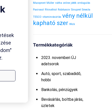
Mucopront
Müller
nátha
online játék
orrdugulás
ok
Paxirasol
Rhinathiol
Robitussin
Sinupret
Smecta
vény nélkül
TESCO
vitaminvásárlás
kapható szer
Wick
etések
mzése
Termékkategóriák
gadom"
z.
2023. novemberi ÚJ
adatsorok
Autó, sport, szabadidő,
hobbi
Bankolás, pénzügyek
Bevásárlás, boltba járás,
üzletek