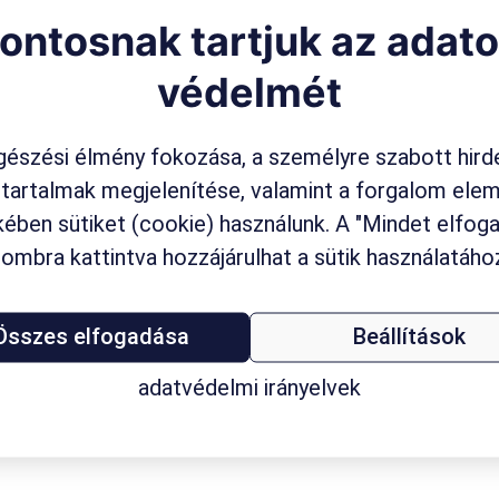
ontosnak tartjuk az adat
védelmét
észési élmény fokozása, a személyre szabott hird
 tartalmak megjelenítése, valamint a forgalom ele
ében sütiket (cookie) használunk. A "Mindet elfo
ombra kattintva hozzájárulhat a sütik használatáho
Összes elfogadása
Beállítások
adatvédelmi irányelvek