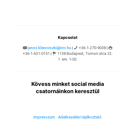
Kapcsolat
janos.klenovszki@nrc.hu
|
+36-1-270-9038 |
+36-1-631-0151 |
1138 Budapest, Tomori utca 32.
1. em. 1-02.
Kövess minket social media
csatornáinkon keresztül
Impresszum
-
Adatkezelési tájékoztató