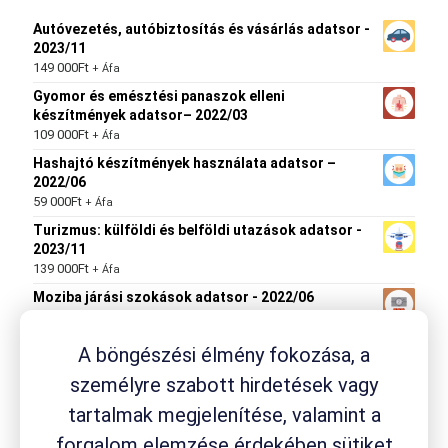
Autóvezetés, autóbiztosítás és vásárlás adatsor -
2023/11
149 000
Ft
+ Áfa
Gyomor és emésztési panaszok elleni
készítmények adatsor– 2022/03
109 000
Ft
+ Áfa
Hashajtó készítmények használata adatsor –
2022/06
59 000
Ft
+ Áfa
Turizmus: külföldi és belföldi utazások adatsor -
2023/11
139 000
Ft
+ Áfa
Moziba járási szokások adatsor - 2022/06
59 000
Ft
+ Áfa
A böngészési élmény fokozása, a
személyre szabott hirdetések vagy
Termék címkék
tartalmak megjelenítése, valamint a
drogéria
Aspirin
forgalom elemzése érdekében sütiket
ACC
Aleve
Ambrobene
Canesten
fejfájás
Flexagil