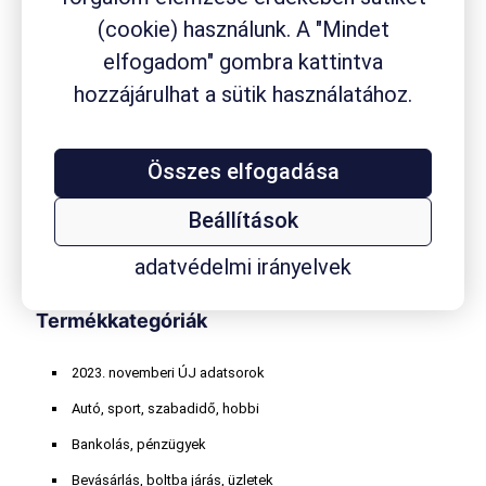
Fluimucil
fogyási módszer
fájdalom
fájdalomcsillapító
gyógynövény
(cookie) használunk. A "Mindet
gyógyszerfogyasztás
gyógyszer
gyógyszerkészítmény
elfogadom" gombra kattintva
gyógyszertár
hozzájárulhat a sütik használatához.
gyógyszervásárlás
gyógytermék
hasmenés
homeopátiás szer
influenza
internethasználat
Kalmopyrin
köhögés
koleszterin
kávéfogyasztás
körömgomba
laktóz
masszázs
Összes elfogadása
Mucofree
Mucopront
Müller
nátha
online játék
orrdugulás
Paxirasol
Rhinathiol
vény nélkül
Robitussin
Sinupret
Smecta
TESCO
vitaminvásárlás
Beállítások
kapható szer
Wick
adatvédelmi irányelvek
Termékkategóriák
2023. novemberi ÚJ adatsorok
Autó, sport, szabadidő, hobbi
Bankolás, pénzügyek
Bevásárlás, boltba járás, üzletek