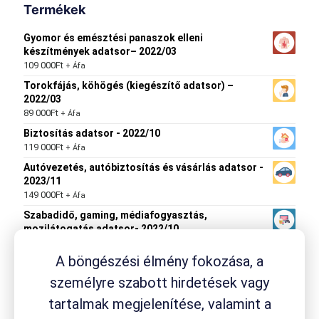
Termékek
Gyomor és emésztési panaszok elleni
készítmények adatsor– 2022/03
109 000
Ft
+ Áfa
Torokfájás, köhögés (kiegészítő adatsor) –
2022/03
89 000
Ft
+ Áfa
Biztosítás adatsor - 2022/10
119 000
Ft
+ Áfa
Autóvezetés, autóbiztosítás és vásárlás adatsor -
2023/11
149 000
Ft
+ Áfa
Szabadidő, gaming, médiafogyasztás,
mozilátogatás adatsor- 2022/10
149 000
Ft
+ Áfa
A böngészési élmény fokozása, a
személyre szabott hirdetések vagy
tartalmak megjelenítése, valamint a
Termék címkék