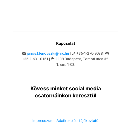
Kapcsolat
janos.klenovszki@nrc.hu
|
+36-1-270-9038 |
+36-1-631-0151 |
1138 Budapest, Tomori utca 32.
1. em. 1-02.
Kövess minket social media
csatornáinkon keresztül
Impresszum
-
Adatkezelési tájékoztató