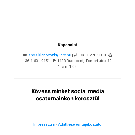
Kapcsolat
janos.klenovszki@nrc.hu
|
+36-1-270-9038 |
+36-1-631-0151 |
1138 Budapest, Tomori utca 32.
1. em. 1-02.
Kövess minket social media
csatornáinkon keresztül
Impresszum
-
Adatkezelési tájékoztató