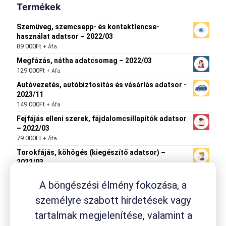
Termékek
Szemüveg, szemcsepp- és kontaktlencse-
használat adatsor – 2022/03
89 000
Ft
+ Áfa
Megfázás, nátha adatcsomag – 2022/03
129 000
Ft
+ Áfa
Autóvezetés, autóbiztosítás és vásárlás adatsor -
2023/11
149 000
Ft
+ Áfa
Fejfájás elleni szerek, fájdalomcsillapítók adatsor
– 2022/03
79 000
Ft
+ Áfa
Torokfájás, köhögés (kiegészítő adatsor) –
2022/03
89 000
Ft
+ Áfa
A böngészési élmény fokozása, a
személyre szabott hirdetések vagy
tartalmak megjelenítése, valamint a
Termék címkék