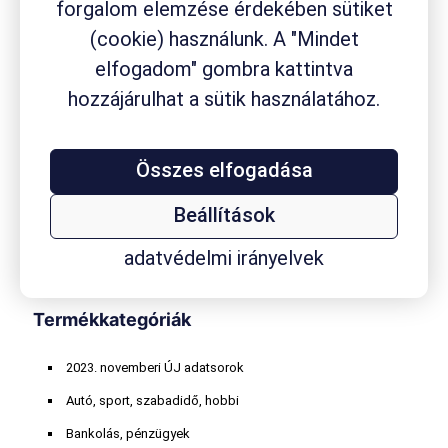
forgalom elemzése érdekében sütiket
drogéria
Aspirin
ACC
Aleve
Ambrobene
Canesten
fejfájás
Flexagil
(cookie) használunk. A "Mindet
Fluimucil
fogyási módszer
fájdalom
fájdalomcsillapító
gyógynövény
gyógyszerfogyasztás
gyógyszer
elfogadom" gombra kattintva
gyógyszerkészítmény
gyógyszertár
hozzájárulhat a sütik használatához.
gyógyszervásárlás
gyógytermék
hasmenés
homeopátiás szer
influenza
internethasználat
Kalmopyrin
Összes elfogadása
köhögés
koleszterin
kávéfogyasztás
körömgomba
laktóz
masszázs
Mucofree
Mucopront
Müller
nátha
online játék
orrdugulás
Paxirasol
Rhinathiol
vény nélkül
Beállítások
Robitussin
Sinupret
Smecta
TESCO
vitaminvásárlás
kapható szer
Wick
adatvédelmi irányelvek
Termékkategóriák
2023. novemberi ÚJ adatsorok
Autó, sport, szabadidő, hobbi
Bankolás, pénzügyek