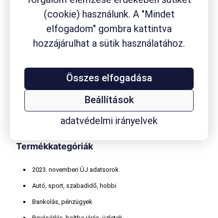
Fluimucil
fogyási módszer
fájdalom
fájdalomcsillapító
gyógynövény
(cookie) használunk. A "Mindet
gyógyszerfogyasztás
gyógyszer
gyógyszerkészítmény
elfogadom" gombra kattintva
gyógyszertár
hozzájárulhat a sütik használatához.
gyógyszervásárlás
gyógytermék
hasmenés
homeopátiás szer
influenza
internethasználat
Kalmopyrin
köhögés
Összes elfogadása
koleszterin
kávéfogyasztás
körömgomba
laktóz
masszázs
Mucofree
Mucopront
Müller
nátha
online játék
orrdugulás
Paxirasol
Rhinathiol
vény nélkül
Robitussin
Sinupret
Smecta
TESCO
vitaminvásárlás
Beállítások
kapható szer
Wick
adatvédelmi irányelvek
Termékkategóriák
2023. novemberi ÚJ adatsorok
Autó, sport, szabadidő, hobbi
Bankolás, pénzügyek
Bevásárlás, boltba járás, üzletek