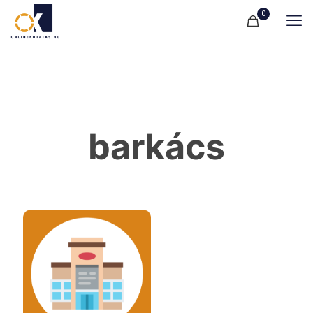
0
barkács