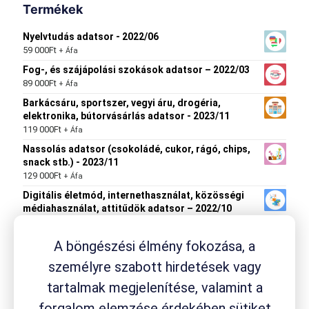
Termékek
Nyelvtudás adatsor - 2022/06
59 000
Ft
+ Áfa
Fog-, és szájápolási szokások adatsor – 2022/03
89 000
Ft
+ Áfa
Barkácsáru, sportszer, vegyi áru, drogéria,
elektronika, bútorvásárlás adatsor - 2023/11
119 000
Ft
+ Áfa
Nassolás adatsor (csokoládé, cukor, rágó, chips,
snack stb.) - 2023/11
129 000
Ft
+ Áfa
Digitális életmód, internethasználat, közösségi
médiahasználat, attitűdök adatsor – 2022/10
149 000
Ft
+ Áfa
A böngészési élmény fokozása, a
személyre szabott hirdetések vagy
Termék címkék
tartalmak megjelenítése, valamint a
drogéria
Aspirin
forgalom elemzése érdekében sütiket
ACC
Aleve
Ambrobene
Canesten
fejfájás
Flexagil