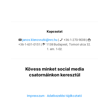
Kapcsolat
janos.klenovszki@nrc.hu
|
+36-1-270-9038 |
+36-1-631-0151 |
1138 Budapest, Tomori utca 32.
1. em. 1-02.
Kövess minket social media
csatornáinkon keresztül
Impresszum
-
Adatkezelési tájékoztató