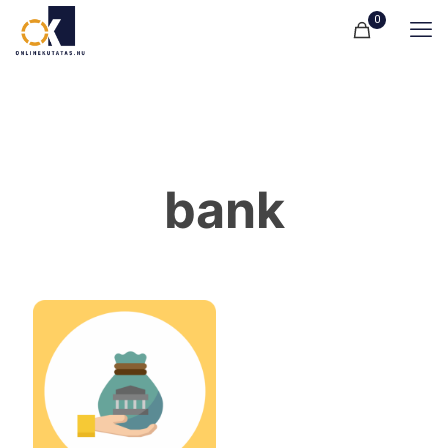
0
bank