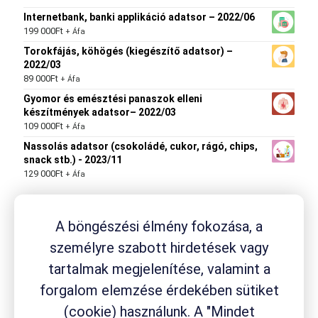
Internetbank, banki applikáció adatsor – 2022/06
199 000
Ft
+ Áfa
Torokfájás, köhögés (kiegészítő adatsor) –
2022/03
89 000
Ft
+ Áfa
Gyomor és emésztési panaszok elleni
készítmények adatsor– 2022/03
109 000
Ft
+ Áfa
Nassolás adatsor (csokoládé, cukor, rágó, chips,
snack stb.) - 2023/11
129 000
Ft
+ Áfa
A böngészési élmény fokozása, a
Termék címkék
személyre szabott hirdetések vagy
drogéria
Aspirin
ACC
Aleve
Ambrobene
Canesten
fejfájás
Flexagil
tartalmak megjelenítése, valamint a
Fluimucil
fogyási módszer
fájdalom
fájdalomcsillapító
gyógynövény
gyógyszerfogyasztás
gyógyszer
forgalom elemzése érdekében sütiket
gyógyszerkészítmény
(cookie) használunk. A "Mindet