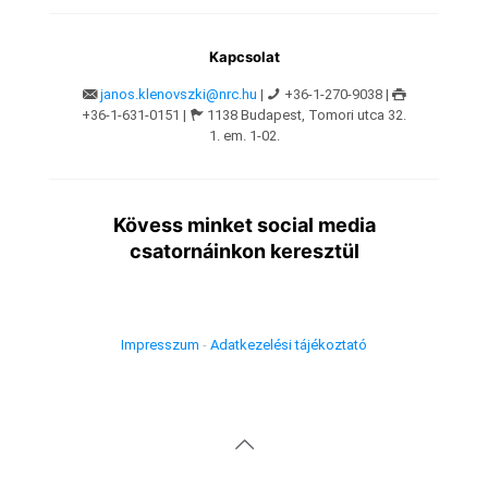
Kapcsolat
janos.klenovszki@nrc.hu
|
+36-1-270-9038 |
+36-1-631-0151 |
1138 Budapest, Tomori utca 32.
1. em. 1-02.
Kövess minket social media
csatornáinkon keresztül
Impresszum
-
Adatkezelési tájékoztató