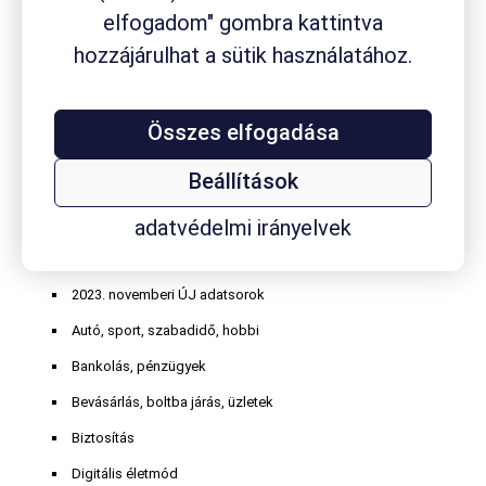
gyógyszertár
elfogadom" gombra kattintva
gyógyszervásárlás
gyógytermék
hasmenés
hozzájárulhat a sütik használatához.
homeopátiás szer
influenza
internethasználat
Kalmopyrin
köhögés
koleszterin
kávéfogyasztás
körömgomba
laktóz
masszázs
Mucofree
Mucopront
Müller
nátha
online játék
orrdugulás
Paxirasol
Rhinathiol
vény nélkül
Összes elfogadása
Robitussin
Sinupret
Smecta
TESCO
vitaminvásárlás
kapható szer
Wick
Beállítások
adatvédelmi irányelvek
Termékkategóriák
2023. novemberi ÚJ adatsorok
Autó, sport, szabadidő, hobbi
Bankolás, pénzügyek
Bevásárlás, boltba járás, üzletek
Biztosítás
Digitális életmód