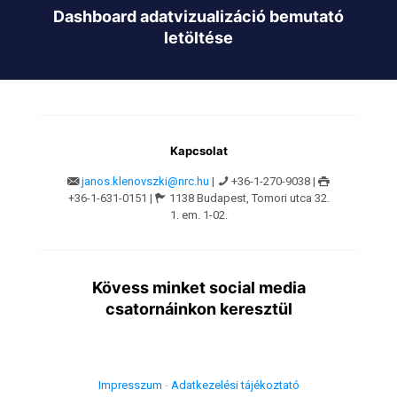
Dashboard adatvizualizáció bemutató
letöltése
Kapcsolat
janos.klenovszki@nrc.hu
|
+36-1-270-9038 |
+36-1-631-0151 |
1138 Budapest, Tomori utca 32.
1. em. 1-02.
Kövess minket social media
csatornáinkon keresztül
Impresszum
-
Adatkezelési tájékoztató