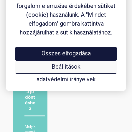
e
l
forgalom elemzése érdekében sütiket
l
(cookie) használunk. A "Mindet
elfogadom" gombra kattintva
hozzájárulhat a sütik használatához.
Összes elfogadása
Beállítások
Konc
epci
adatvédelmi irányelvek
ótes
ztek
a jó
dönt
éshe
z
Melyik