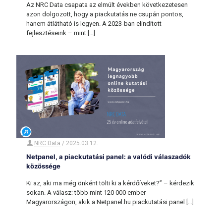
Az NRC Data csapata az elmúlt években következetesen
azon dolgozott, hogy a piackutatás ne csupán pontos,
hanem átlátható is legyen. A 2023-ban elindított
fejlesztéseink – mint
[…]
NRC Data
/
2025.03.12.
Netpanel, a piackutatási panel: a valódi válaszadók
közössége
Ki az, aki ma még önként tölti ki a kérdőíveket?” – kérdezik
sokan. A válasz: több mint 120 000 ember
Magyarországon, akik a Netpanel.hu piackutatási panel
[…]