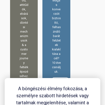
ód,
Maga
attitűd
s
ök,
konve
elvárá
rziót
sok,
biztos
dönté
ító,
si
felhas
mech
ználó
anizm
barát
usok
felület
& a
ek
custo
kialakí
mer
tása a
journe
cél?
y
10 éve
feltérk
csinálj
épezé
uk.
séhez.
É
É
r
A böngészési élmény fokozása, a
r
d
személyre szabott hirdetések vagy
d
e
e
k
tartalmak megjelenítése, valamint a
k
e