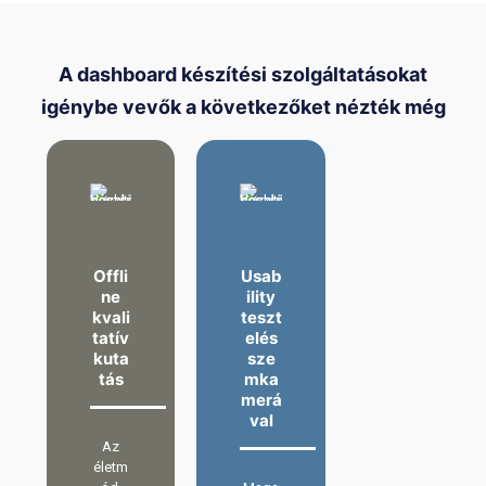
A dashboard készítési szolgáltatásokat
igénybe vevők a következőket nézték még
Offli
Usab
ne
ility
kvali
teszt
tatív
elés
kuta
sze
tás
mka
merá
val
Az
életm