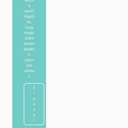
verzió
a
nyerő?
Segítü
nk,
hogy
megbí
zható
eredm
ényekr
e
alapo
zva
válass
z.
É
r
d
e
k
e
l