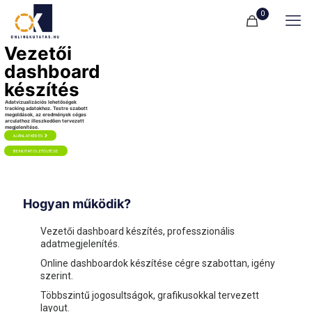
0
Vezetői
dashboard
készítés
Adatvizualizációs lehetőségek
tracking adatokhoz. Testre szabott
megoldások, az eredmények céges
arculathoz illeszkedően tervezett
megjelenítése.
AJÁNLATKÉRÉS
BEMUTATÓ LETÖLTÉSE
Hogyan működik?
Vezetői dashboard készítés, professzionális
adatmegjelenítés.
Online dashboardok készítése cégre szabottan, igény
szerint.
Többszintű jogosultságok, grafikusokkal tervezett
layout.