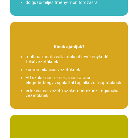
dolgozói teljesítmény-monitorozásra
Kinek ajánljuk?
multinacionális vállalatoknál tevékenykedő
felsővezetőknek
kommunikációs vezetőknek
HR szakembereknek, munkatársi
elégedettségvizsgálattal foglalkozó csapatoknak
értékesítési vezető szakembereknek, regionális
vezetőknek