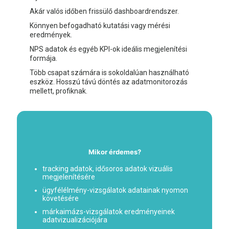
Akár valós időben frissülő dashboardrendszer.
Könnyen befogadható kutatási vagy mérési
eredmények.
NPS adatok és egyéb KPI-ok ideális megjelenítési
formája.
Több csapat számára is sokoldalúan használható
eszköz. Hosszú távú döntés az adatmonitorozás
mellett, profiknak.
Mikor érdemes?
tracking adatok, idősoros adatok vizuális
megjelenítésére
ügyfélélmény-vizsgálatok adatainak nyomon
követésére
márkaimázs-vizsgálatok eredményeinek
adatvizualizációjára