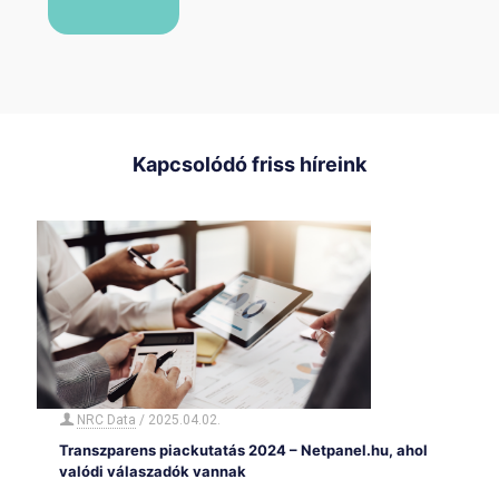
Kapcsolódó friss híreink
NRC Data
/
2025.04.02.
Transzparens piackutatás 2024 – Netpanel.hu, ahol
valódi válaszadók vannak