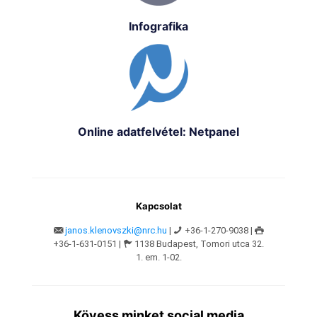
Infografika
Online adatfelvétel: Netpanel
Kapcsolat
janos.klenovszki@nrc.hu
|
+36-1-270-9038 |
+36-1-631-0151 |
1138 Budapest, Tomori utca 32.
1. em. 1-02.
Kövess minket social media