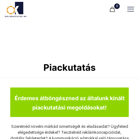
0
Piackutatás
Érdemes átböngészned az általunk kínált
piackutatási megoldásokat!
Szeretnéd növelni márkád ismertségét és eladásaidat? Ügyfeleid
elégedettsége érdekel? Tesztelnéd reklámkoncepcióidat,
digitális felületeidet? A kommunikáció adatokkal való támogatása