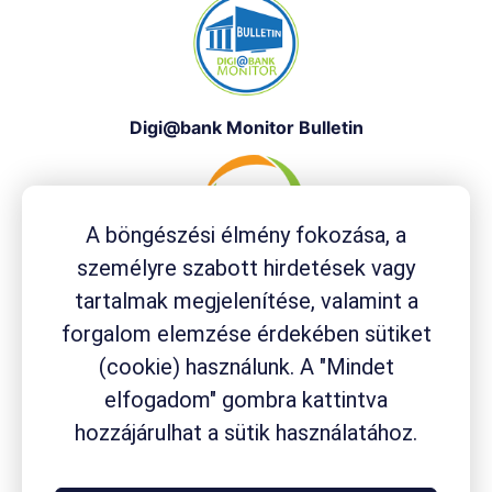
Digi@bank Monitor Bulletin
A böngészési élmény fokozása, a
személyre szabott hirdetések vagy
E-Commerce Report
tartalmak megjelenítése, valamint a
forgalom elemzése érdekében sütiket
(cookie) használunk. A "Mindet
elfogadom" gombra kattintva
hozzájárulhat a sütik használatához.
Pandémia Index Tracking