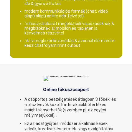
idő & gyors átfutás
modern kommunikációs formák (chat, videó
alapú alapú online adatfelvétel)
felhasználóbarát megoldások válaszadóknak &
megbízóknak is: mobilon és tableten is
kényelmes részvétel
aktív megbízói bevonódás & azonnal elemzésre
kész chatfolyam mint output
Online fókuszcsoport
A csoportos beszélgetések átlagban 8 fősek, és
a résztvevők közötti interakciókból értékes
insightok nyerhetők (szemben pl. az egyéni
mélyinterjúkkal).
Ez az adatgyűjtési módszer alkalmas képek,
videók, kreatívok és termék- vagy szolgáltatási