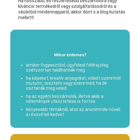
Ha hosszabb, és részletesebb beszámolóra vagy
kíváncsi termékedről vagy szolgáltatásodról és a
vásárlóid mindennapjairól, akkor dönt s a blog kutatás
mellett!
Mikor érdemes?
amikor fogyasztóid, ügyfeleid földrajzilag
szétszórtan találhatóak meg
ha képeket, kreatív anyagokat, videót szeretnél
mutatni, tesztelni vagy szeretnéd, ha ők
osztanák meg veled
ha az egyéni beszámolók, illetve akár a
vélemények ütköztetése is fontos
kényesebb témáknál, ahol az anonimitás növeli
a részvételi kedvet