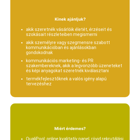
Kinek ajánljuk?
akik szeretnék vásárlóik életét, érzéseit és
szokásait részleteiben megismerni
akik személyre vagy szegmensre szabott
kommunikációban és ajánlásokban
gondokodnak
kommunikációs marketing- és PR
szakembereknek, akik a legvonzóbb üzeneteket
és képi anyagokat szeretnék kiválasztani
termékfejlesztőknek a valós igény alapú
tervezéshez
Miért érdemes?
QualiPool: online kvalitatív panel, rövid rekrutálási