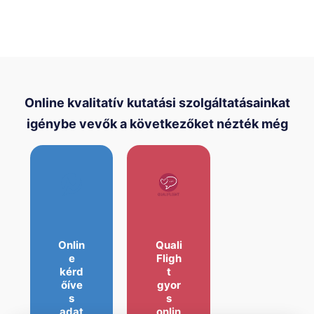
Online kvalitatív kutatási szolgáltatásainkat
igénybe vevők a következőket nézték még
Onlin
Quali
e
Fligh
kérd
t
őíve
gyor
s
s
adat
onlin