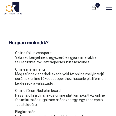
0
Hogyan működik?
Online fókuszcsoport:
Válaszd kényelmes, egyszerű és gyors interaktív
felületünket fókuszcsoportos kutatásokhoz.
Online mélyinterjú:
Megszűnnek a térbeli akadályok! Az online mélyinterjú
során az online fókuszcsoporthoz hasonló platformon
kérdezzük a válaszadót.
Online fórum/bulletin board:
Használd ki a dinamikus online platformokat! Az online
fórumkutatás rugalmas módszer egy-egy koncepció
tesztelésére.
Blogkutatás: