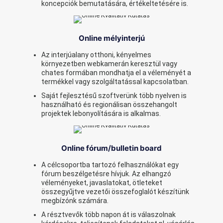
koncepciók bemutatására, értékeltetésére is.
Online mélyinterjú
Az interjúalany otthoni, kényelmes
környezetben webkamerán keresztül vagy
chates formában mondhatja el a véleményét a
termékkel vagy szolgáltatással kapcsolatban.
Saját fejlesztésű szoftverünk több nyelven is
használható és regionálisan összehangolt
projektek lebonyolítására is alkalmas.
Online fórum/bulletin board
A célcsoportba tartozó felhasználókat egy
fórum beszélgetésre hívjuk. Az elhangzó
véleményeket, javaslatokat, ötleteket
összegyűjtve vezetői összefoglalót készítünk
megbízónk számára.
A résztvevők több napon át is válaszolnak