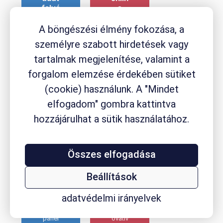
felvé
e
tel
insig
(Net
htgy
A böngészési élmény fokozása, a
pane
űjtés
személyre szabott hirdetések vagy
l)
tartalmak megjelenítése, valamint a
Hogya
forgalom elemzése érdekében sütiket
Lakos
n
sági,
gond
(cookie) használunk. A "Mindet
orszá
olkodi
elfogadom" gombra kattintva
gosan
k,
reprez
honna
hozzájárulhat a sütik használatához.
entatív
n
gyors
tájéko
felmér
zódik
Összes elfogadása
ések a
célcs
hazai
oport
legna
od?
Beállítások
gyobb
Kérde
online
zd
adatvédelmi irányelvek
válasz
őket a
adói
leginn
panel
ovatív