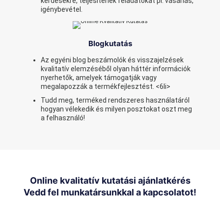
kérdésekre, teljesítenek feladatokat pl. vásárlás,
igénybevétel.
Blogkutatás
Az egyéni blog beszámolók és visszajelzések
kvalitatív elemzéséből olyan háttér információk
nyerhetők, amelyek támogatják vagy
megalapozzák a termékfejlesztést. <6li>
Tudd meg, terméked rendszeres használatáról
hogyan vélekedik és milyen posztokat oszt meg
a felhasználó!
Online kvalitatív kutatási ajánlatkérés
Vedd fel munkatársunkkal a kapcsolatot!