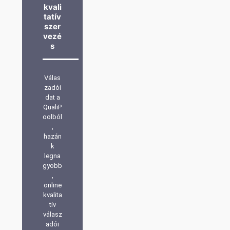
kvali
tatív
szer
vezé
s
Válas
zadói
dat a
QualiP
oolból
,
hazán
k
legna
gyobb
,
online
kvalita
tív
válasz
adói