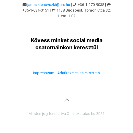
janos.klenovszki@nrc.hu
|
+36-1-270-9038 |
+36-1-631-0151 |
1138 Budapest, Tomori utca 32.
1. em. 1-02.
Kövess minket social media
csatornáinkon keresztül
Impresszum
-
Adatkezelési tájékoztató
Minden jog fenntartva Onlinekutatas.hu 2021