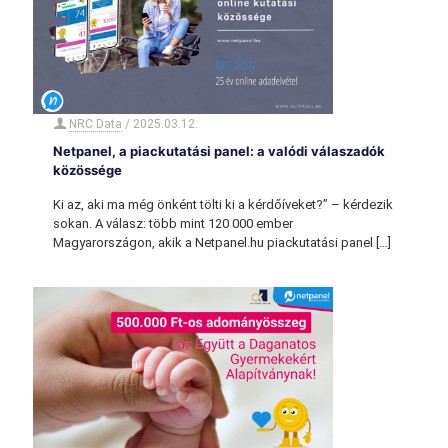
NRC Data
/
2025.03.12.
Netpanel, a piackutatási panel: a valódi válaszadók
közössége
Ki az, aki ma még önként tölti ki a kérdőíveket?” – kérdezik
sokan. A válasz: több mint 120 000 ember
Magyarországon, akik a Netpanel.hu piackutatási panel
[…]