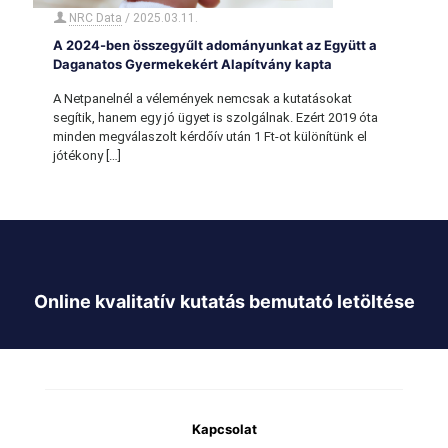
NRC Data
/
2025.03.11.
A 2024-ben összegyűlt adományunkat az Együtt a
Daganatos Gyermekekért Alapítvány kapta
A Netpanelnél a vélemények nemcsak a kutatásokat
segítik, hanem egy jó ügyet is szolgálnak. Ezért 2019 óta
minden megválaszolt kérdőív után 1 Ft-ot különítünk el
jótékony
[…]
Online kvalitatív kutatás bemutató letöltése
Kapcsolat